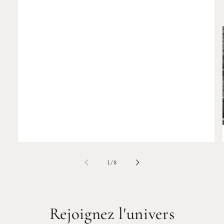
of
1
/
8
Rejoignez l'univers