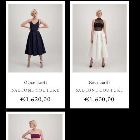
o
n
:
Ocean outfit
Nova outfit
Vendor:
Vendor:
SADEONE COUTURE
SADEONE COUTURE
Regular
€1.620,00
Regular
€1.600,00
price
price