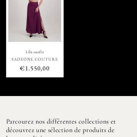
Lila outfit
Vendor:
SADEONE COUTURE
Regular
€1.550,00
price
Parcourez nos différentes collections et
découvrez une sélection de produits de