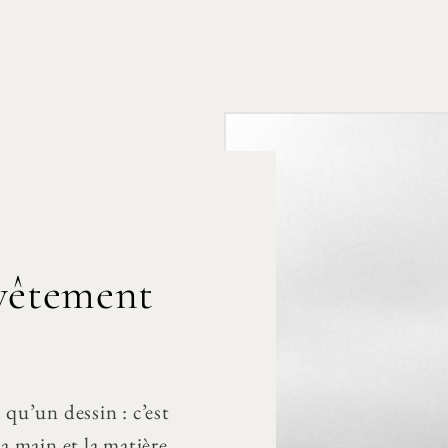
 vêtement
 qu’un dessin : c’est
la main et la matière.