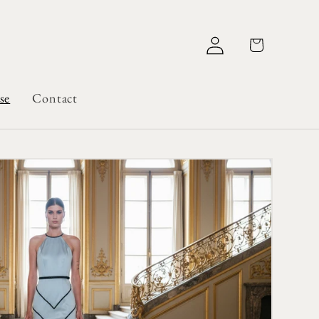
Log
Cart
in
se
Contact