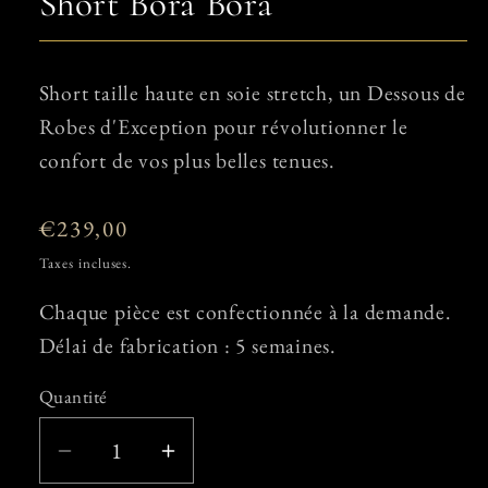
Short Bora Bora
Short taille haute en soie stretch,
un Dessous de
Robes d'Exception pour révolutionner le
confort de vos plus belles tenues.
Prix
€239,00
habituel
Taxes incluses.
Chaque pièce est confectionnée à la demande.
Délai de fabrication : 5 semaines.
Quantité
Quantité
Réduire
Augmenter