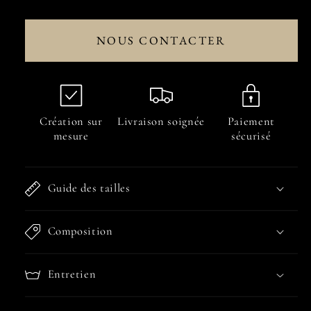
la
la
quantité
quantité
de
de
NOUS CONTACTER
Short
Short
Bora
Bora
Bora
Bora
Création sur
Livraison soignée
Paiement
mesure
sécurisé
Guide des tailles
Composition
Entretien