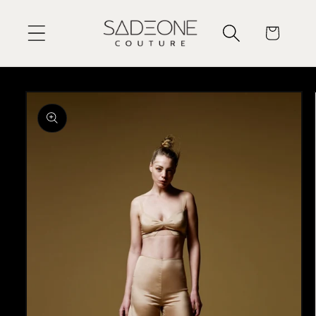
et passer
au
Panier
contenu
Passer aux
informations
produits